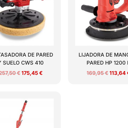
TASADORA DE PARED
LIJADORA DE MAN
Y SUELO CWS 410
PARED HP 1200 
El
El
El
257,50
€
175,45
€
169,95
€
113,64
precio
precio
precio
original
actual
original
era:
es:
era:
257,50 €.
175,45 €.
169,95 