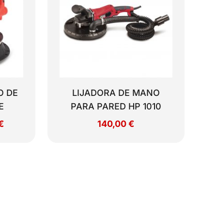
O DE
LIJADORA DE MANO
E
PARA PARED HP 1010
El
€
140,00
€
precio
actual
es:
€.
113,64 €.