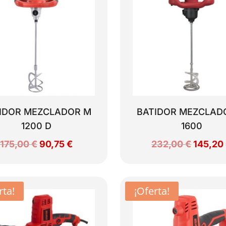
IDOR MEZCLADOR M
BATIDOR MEZCLAD
1200 D
1600
El
El
El
175,00
€
90,75
€
232,00
€
145,20
precio
precio
precio
original
actual
original
era:
es:
era:
rta!
¡Oferta!
175,00 €.
90,75 €.
232,00