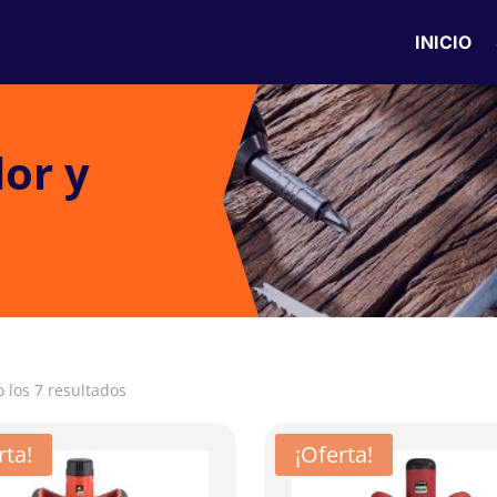
INICIO
or y
 los 7 resultados
rta!
¡Oferta!