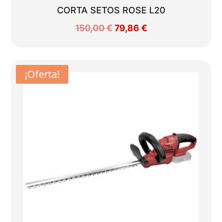
CORTA SETOS ROSE L20
El
El
150,00
€
79,86
€
precio
precio
original
actual
era:
es:
¡Oferta!
150,00 €.
79,86 €.