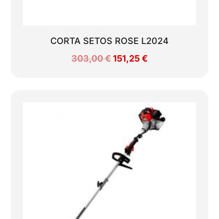
CORTA SETOS ROSE L2024
El
El
303,00
€
151,25
€
precio
precio
original
actual
era:
es:
303,00 €.
151,25 €.