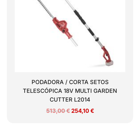
PODADORA / CORTA SETOS
TELESCÓPICA 18V MULTI GARDEN
CUTTER L2014
El
El
513,00
€
254,10
€
precio
precio
original
actual
era:
es: