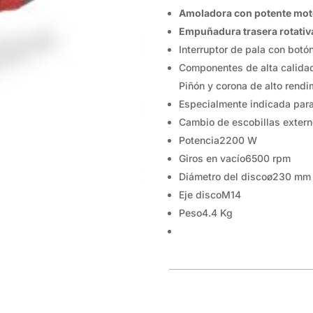
Amoladora con potente moto
23
194
C
Empuñadura trasera rotativ
cantidad
Interruptor de pala con botó
Componentes de alta calidad
Piñón y corona de alto rendi
Especialmente indicada para 
Cambio de escobillas extern
Potencia
2200 W
Giros en vacío
6500 rpm
Diámetro del disco
ø230 mm
Eje disco
M14
Peso
4.4 Kg