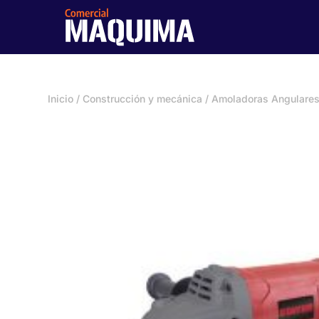
Inicio
/
Construcción y mecánica
/
Amoladoras Angulare