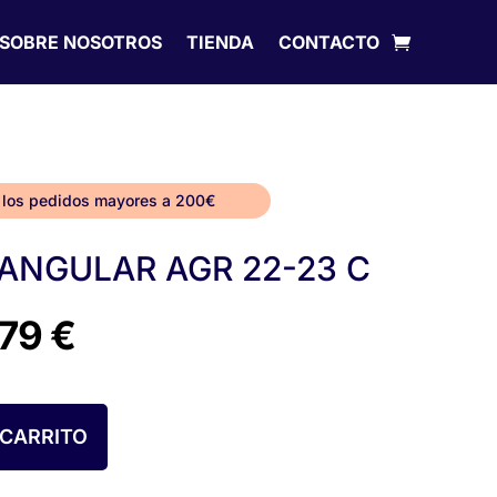
SOBRE NOSOTROS
TIENDA
CONTACTO
 los pedidos mayores a 200€
NGULAR AGR 22-23 C
El
,79
€
cio
precio
inal
actual
 CARRITO
es: