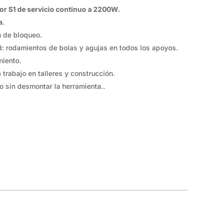
r S1 de servicio continuo a 2200W.
,67 €.
119,79 €.
a
.
n de bloqueo.
: rodamientos de bolas y agujas en todos los apoyos.
miento.
trabajo en talleres y construcción.
o sin desmontar la herramienta..