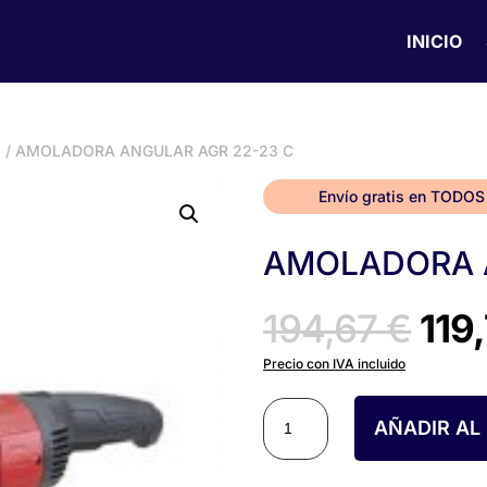
INICIO
s
/ AMOLADORA ANGULAR AGR 22-23 C
Envío gratis en TODOS
AMOLADORA A
El
194,67
€
119
pre
Precio con IVA incluido
AMOLADORA
orig
AÑADIR AL
ANGULAR
AGR
era:
22-