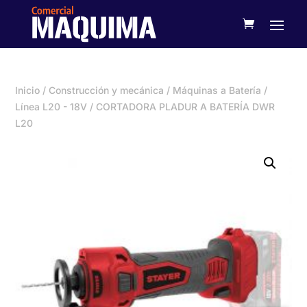
Inicio
/
Construcción y mecánica
/
Máquinas a Batería
/
Línea L20 - 18V
/ CORTADORA PLADUR A BATERÍA DWR
L20