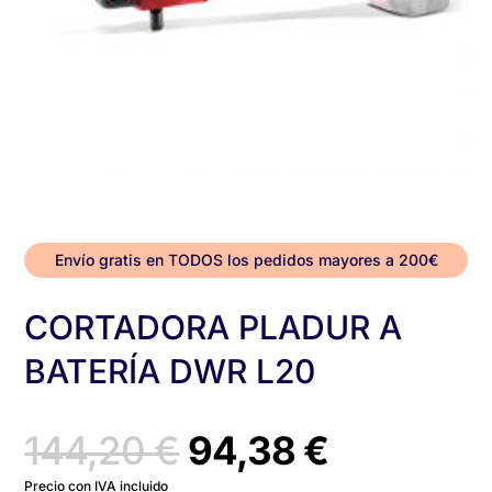
Envío gratis en TODOS los pedidos mayores a 200€
CORTADORA PLADUR A
BATERÍA DWR L20
El
El
144,20
€
94,38
€
Precio con IVA incluido