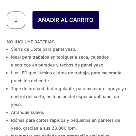
precio
precio
original
actual
CORTADORA
AÑADIR AL CARRITO
PLADUR
era:
es:
A
BATERÍA
144,20 €.
94,38 €.
NO INCLUYE BATERIAS.
DWR
Sierra de Corte para panel yeso.
L20
cantidad
Ideal para trabajos en tabiquería seca, cajeados
eléctricos en paredes y techos de panel yeso
Luz LED que ilumina el área de trabajo, para mejorar la
precisión del corte.
Tope de profundidad regulable, para mejorar el apoyo y el
control del corte, en función del espesor del panel de
yeso.
Arranque suave.
Idónea para cortes rápidos y pequeños en paneles de
yeso, gracias a sus 28.000 rpm.
Interruptor con sellado con protección anti polvo.