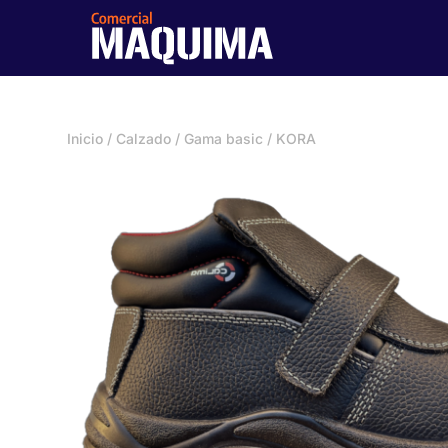
Inicio
/
Calzado
/
Gama basic
/ KORA