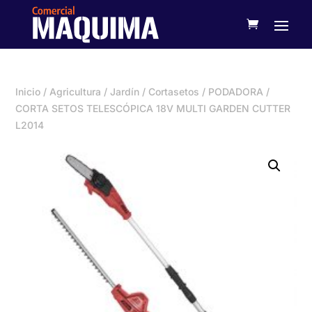
Inicio
/
Agricultura
/
Jardín
/
Cortasetos
/ PODADORA /
CORTA SETOS TELESCÓPICA 18V MULTI GARDEN CUTTER
L2014