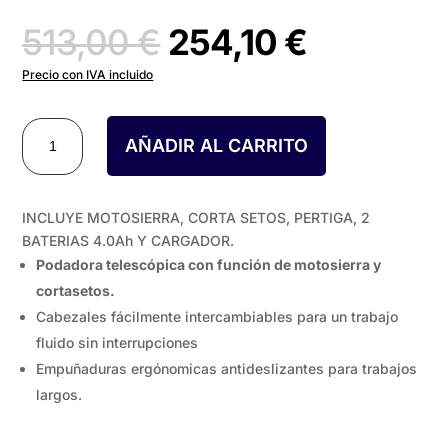
El
El
513,00
€
254,10
€
precio
precio
Precio con IVA incluido
original
actual
PODADORA
AÑADIR AL CARRITO
/
era:
es:
CORTA
SETOS
513,00 €.
254,10 €
INCLUYE MOTOSIERRA, CORTA SETOS, PERTIGA, 2
TELESCÓPICA
BATERIAS 4.0Ah Y CARGADOR.
18V
Podadora telescópica con función de motosierra y
MULTI
GARDEN
cortasetos.
CUTTER
Cabezales fácilmente intercambiables para un trabajo
L2014
fluido sin interrupciones
cantidad
Empuñaduras ergónomicas antideslizantes para trabajos
largos.