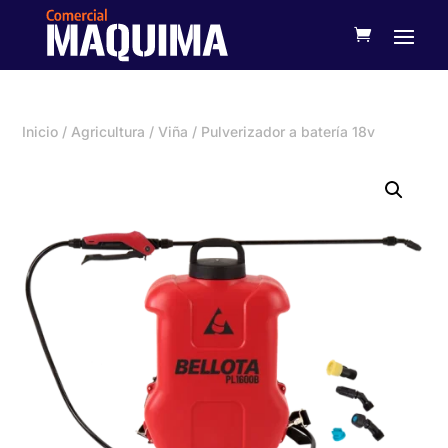
Inicio
/
Agricultura
/
Viña
/ Pulverizador a batería 18v