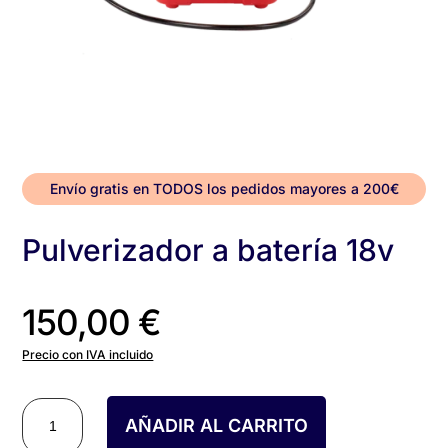
Envío gratis en TODOS los pedidos mayores a 200€
Pulverizador a batería 18v
150,00
€
Precio con IVA incluido
Pulverizador
AÑADIR AL CARRITO
a